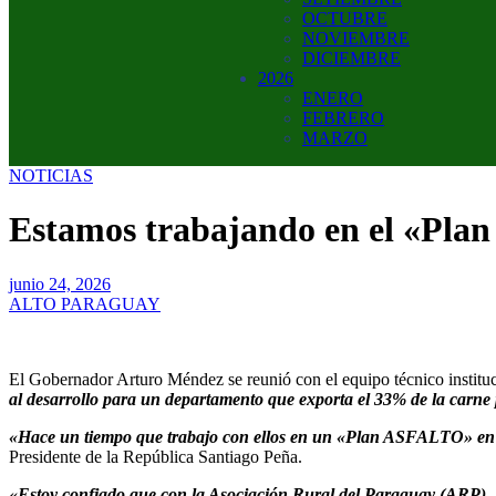
OCTUBRE
NOVIEMBRE
DICIEMBRE
2026
ENERO
FEBRERO
MARZO
NOTICIAS
Estamos trabajando en el «Pla
junio 24, 2026
ALTO PARAGUAY
El Gobernador Arturo Méndez se reunió con el equipo técnico instituc
al desarrollo para un departamento que exporta el 33% de la carn
«Hace un tiempo que trabajo con ellos en un «Plan ASFALTO» en 
Presidente de la República Santiago Peña.
«Estoy confiado que con la Asociación Rural del Paraguay (ARP), 