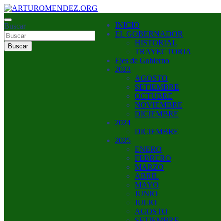
Saltar
al
ARTURO MENDEZ GOBERNADOR 2023
INICIO
contenido
Buscar
ARTUROMENDEZ.ORG
EL GOBERNADOR
HISTORIAL
Buscar
TRAYECTORIA
Ejes de Gobierno
2023
AGOSTO
SETIEMBRE
OCTUBRE
NOVIEMBRE
DICIEMBRE
2024
DICIEMBRE
2025
ENERO
FEBRERO
MARZO
ABRIL
MAYO
JUNIO
JULIO
AGOSTO
SETIEMBRE