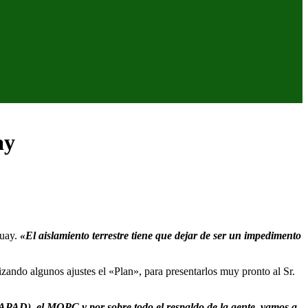
ay
guay.
«El aislamiento terrestre tiene que dejar de ser un impedimento
izando algunos ajustes el «Plan», para presentarlos muy pronto al Sr.
APAD), el MOPC y por sobre todo el respaldo de la gente
,
vamos a