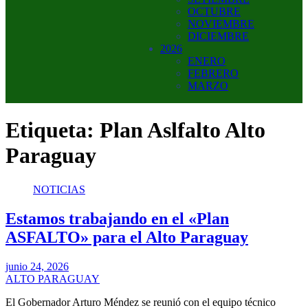
OCTUBRE
NOVIEMBRE
DICIEMBRE
2026
ENERO
FEBRERO
MARZO
Etiqueta:
Plan Aslfalto Alto
Paraguay
NOTICIAS
Estamos trabajando en el «Plan
ASFALTO» para el Alto Paraguay
junio 24, 2026
ALTO PARAGUAY
El Gobernador Arturo Méndez se reunió con el equipo técnico