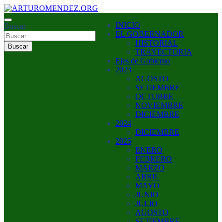
Saltar
al
ARTURO MENDEZ GOBERNADOR 2023
INICIO
contenido
Buscar
ARTUROMENDEZ.ORG
EL GOBERNADOR
HISTORIAL
Buscar
TRAYECTORIA
Ejes de Gobierno
2023
AGOSTO
SETIEMBRE
OCTUBRE
NOVIEMBRE
DICIEMBRE
2024
DICIEMBRE
2025
ENERO
FEBRERO
MARZO
ABRIL
MAYO
JUNIO
JULIO
AGOSTO
SETIEMBRE