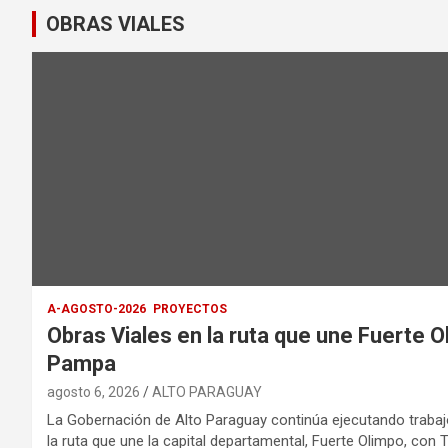
OBRAS VIALES
A-AGOSTO-2026
PROYECTOS
Obras Viales en la ruta que une Fuerte 
Pampa
agosto 6, 2026
ALTO PARAGUAY
La Gobernación de Alto Paraguay continúa ejecutando trabaj
la ruta que une la capital departamental, Fuerte Olimpo, con 