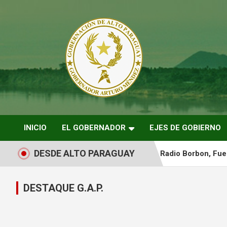
Saltar
al
contenido
ARTURO MENDEZ GOBERNADOR 2023
ARTUROMENDEZ.ORG
INICIO
EL GOBERNADOR
EJES DE GOBIERNO
DESDE ALTO PARAGUAY
Radio Borbon, Fue
Gestión de la Gob
DESTAQUE G.A.P.