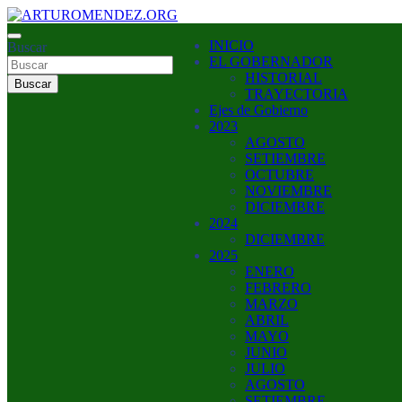
Saltar
al
ARTURO MENDEZ GOBERNADOR 2023
INICIO
contenido
Buscar
ARTUROMENDEZ.ORG
EL GOBERNADOR
HISTORIAL
Buscar
TRAYECTORIA
Ejes de Gobierno
2023
AGOSTO
SETIEMBRE
OCTUBRE
NOVIEMBRE
DICIEMBRE
2024
DICIEMBRE
2025
ENERO
FEBRERO
MARZO
ABRIL
MAYO
JUNIO
JULIO
AGOSTO
SETIEMBRE