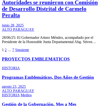
Autoridades se reunieron con Comisión
de Desarrollo Distrital de Carmelo
Peralta
junio 28, 2025
ALTO PARAGUAY
28/06/25: El Gobernador Arturo Méndez, acompañado por el
Presidente de la Honorable Junta Departamental Abg. Stiven…
Paginación
1
2
…
7
Siguiente
de
PROYECTOS EMBLEMATICOS
entradas
HISTORIA
Programas Emblemáticos, Dos Años de Gestión
agosto 23, 2025
ALTO PARAGUAY
HISTORIA
Medios
Gestión de la Gobernación, Mes a Mes