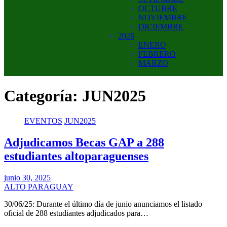
OCTUBRE
NOVIEMBRE
DICIEMBRE
2026
ENERO
FEBRERO
MARZO
Categoría:
JUN2025
EVENTOS
JUN2025
Adjudicamos Becas GAP a 288
estudiantes altoparaguenses
junio 30, 2025
ALTO PARAGUAY
30/06/25: Durante el último día de junio anunciamos el listado
oficial de 288 estudiantes adjudicados para…