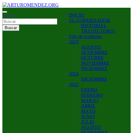
Saltar
al
ARTURO MENDEZ GOBERNADOR 2023
INICIO
contenido
Buscar
ARTUROMENDEZ.ORG
EL GOBERNADOR
HISTORIAL
Buscar
TRAYECTORIA
Ejes de Gobierno
2023
AGOSTO
SETIEMBRE
OCTUBRE
NOVIEMBRE
DICIEMBRE
2024
DICIEMBRE
2025
ENERO
FEBRERO
MARZO
ABRIL
MAYO
JUNIO
JULIO
AGOSTO
SETIEMBRE