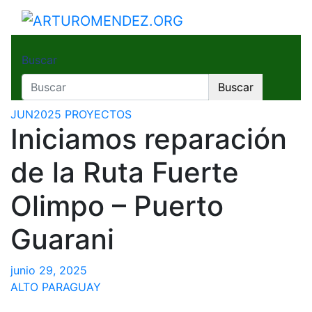
Saltar
al
ARTUROMENDEZ.ORG
ARTURO MENDEZ GOBERNADOR 2023
contenido
Buscar
Buscar
JUN2025
PROYECTOS
Iniciamos reparación
de la Ruta Fuerte
Olimpo – Puerto
Guarani
junio 29, 2025
ALTO PARAGUAY