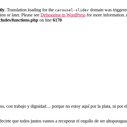
tly
. Translation loading for the
domain was triggered 
carousel-slider
ion or later. Please see
Debugging in WordPress
for more information. 
cludes/functions.php
on line
6170
so, con trabajo y dignidad… porque no estoy aquí por la plata, ni por 
 decirte que todos juntos vamos a recuperar el orgullo de ser altoparagu