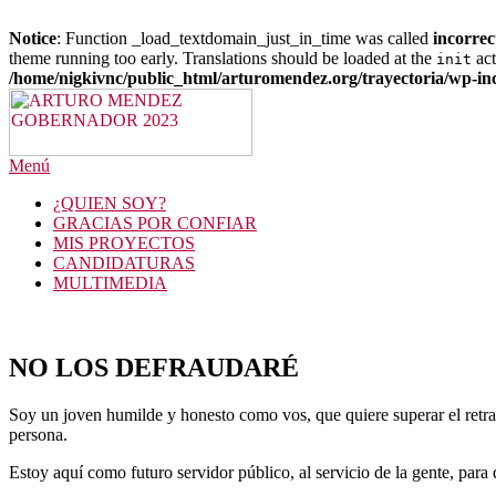
Notice
: Function _load_textdomain_just_in_time was called
incorrec
theme running too early. Translations should be loaded at the
act
init
/home/nigkivnc/public_html/arturomendez.org/trayectoria/wp-in
Saltar
al
contenido
Menú
¿QUIEN SOY?
GRACIAS POR CONFIAR
MIS PROYECTOS
CANDIDATURAS
MULTIMEDIA
NO LOS DEFRAUDARÉ
Soy un joven humilde y honesto como vos, que quiere superar el retra
persona.
Estoy aquí como futuro servidor público, al servicio de la gente, para