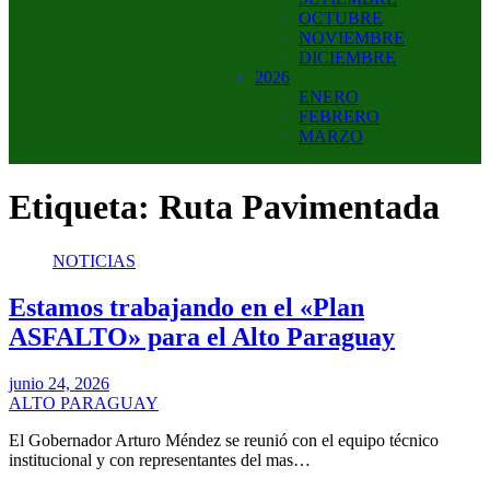
OCTUBRE
NOVIEMBRE
DICIEMBRE
2026
ENERO
FEBRERO
MARZO
Etiqueta:
Ruta Pavimentada
NOTICIAS
Estamos trabajando en el «Plan
ASFALTO» para el Alto Paraguay
junio 24, 2026
ALTO PARAGUAY
El Gobernador Arturo Méndez se reunió con el equipo técnico
institucional y con representantes del mas…