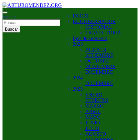
Saltar
al
ARTURO MENDEZ GOBERNADOR 2023
INICIO
contenido
Buscar
ARTUROMENDEZ.ORG
EL GOBERNADOR
HISTORIAL
Buscar
TRAYECTORIA
Ejes de Gobierno
2023
AGOSTO
SETIEMBRE
OCTUBRE
NOVIEMBRE
DICIEMBRE
2024
DICIEMBRE
2025
ENERO
FEBRERO
MARZO
ABRIL
MAYO
JUNIO
JULIO
AGOSTO
SETIEMBRE