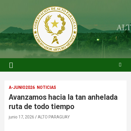
Saltar
al
contenido
ARTURO MENDEZ GOBERNADOR 2023
ARTUROMENDEZ.ORG
A-JUNIO2026
NOTICIAS
Avanzamos hacia la tan anhelada
ruta de todo tiempo
junio 17, 2026
ALTO PARAGUAY