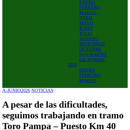
ENERO
FEBRERO
MARZO
ABRIL
MAYO
JUNIO
JULIO
AGOSTO
SETIEMBRE
OCTUBRE
NOVIEMBRE
DICIEMBRE
2026
ENERO
FEBRERO
MARZO
A-JUNIO2026
NOTICIAS
A pesar de las dificultades,
seguimos trabajando en tramo
Toro Pampa – Puesto Km 40