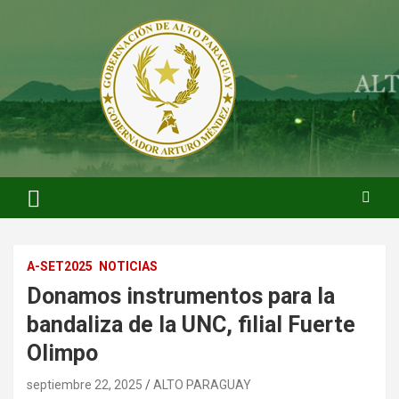
Saltar
al
contenido
ARTURO MENDEZ GOBERNADOR 2023
ARTUROMENDEZ.ORG
A-SET2025
NOTICIAS
Donamos instrumentos para la
bandaliza de la UNC, filial Fuerte
Olimpo
septiembre 22, 2025
ALTO PARAGUAY