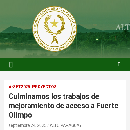
Saltar
al
contenido
ARTURO MENDEZ GOBERNADOR 2023
ARTUROMENDEZ.ORG
A-SET2025
PROYECTOS
Culminamos los trabajos de
mejoramiento de acceso a Fuerte
Olimpo
septiembre 24, 2025
ALTO PARAGUAY