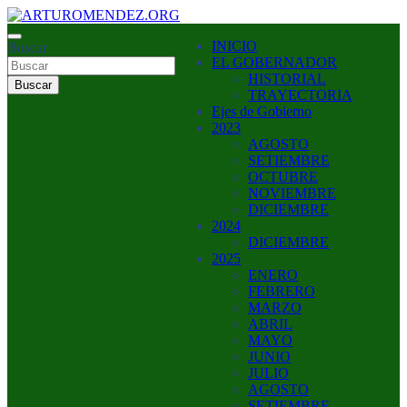
Saltar
al
ARTURO MENDEZ GOBERNADOR 2023
INICIO
contenido
Buscar
ARTUROMENDEZ.ORG
EL GOBERNADOR
HISTORIAL
Buscar
TRAYECTORIA
Ejes de Gobierno
2023
AGOSTO
SETIEMBRE
OCTUBRE
NOVIEMBRE
DICIEMBRE
2024
DICIEMBRE
2025
ENERO
FEBRERO
MARZO
ABRIL
MAYO
JUNIO
JULIO
AGOSTO
SETIEMBRE