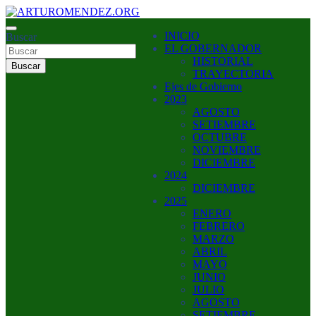
Saltar
al
ARTURO MENDEZ GOBERNADOR 2023
INICIO
contenido
Buscar
ARTUROMENDEZ.ORG
EL GOBERNADOR
HISTORIAL
Buscar
TRAYECTORIA
Ejes de Gobierno
2023
AGOSTO
SETIEMBRE
OCTUBRE
NOVIEMBRE
DICIEMBRE
2024
DICIEMBRE
2025
ENERO
FEBRERO
MARZO
ABRIL
MAYO
JUNIO
JULIO
AGOSTO
SETIEMBRE