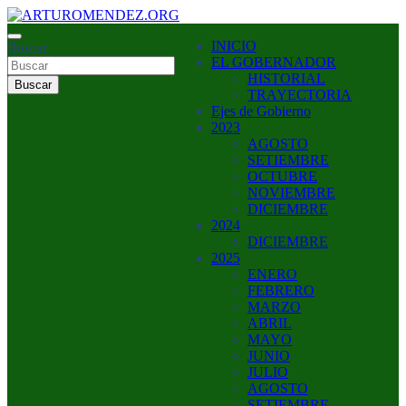
Saltar
al
ARTURO MENDEZ GOBERNADOR 2023
INICIO
contenido
Buscar
ARTUROMENDEZ.ORG
EL GOBERNADOR
HISTORIAL
Buscar
TRAYECTORIA
Ejes de Gobierno
2023
AGOSTO
SETIEMBRE
OCTUBRE
NOVIEMBRE
DICIEMBRE
2024
DICIEMBRE
2025
ENERO
FEBRERO
MARZO
ABRIL
MAYO
JUNIO
JULIO
AGOSTO
SETIEMBRE