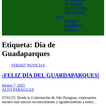
OCTUBRE
NOVIEMBRE
DICIEMBRE
2026
ENERO
FEBRERO
MARZO
Etiqueta:
Dia de
Guadaparques
FEB2025
NOTICIAS
¡FELIZ DÍA DEL GUARDAPARQUES!
febrero 7, 2025
ALTO PARAGUAY
07/02/25: Desde la Gobernación de Alto Paraguay, expresamos
nuestro más sincero reconocimiento y agradecimiento a todos…