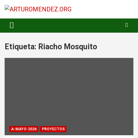
Saltar
al
contenido
ARTURO MENDEZ GOBERNADOR 2023
ARTUROMENDEZ.ORG
Etiqueta:
Riacho Mosquito
A-MAYO-2026
PROYECTOS