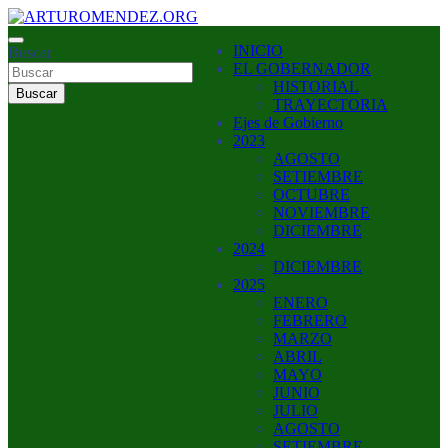
Saltar
al
ARTURO MENDEZ GOBERNADOR 2023
INICIO
contenido
Buscar
ARTUROMENDEZ.ORG
EL GOBERNADOR
HISTORIAL
Buscar
TRAYECTORIA
Ejes de Gobierno
2023
AGOSTO
SETIEMBRE
OCTUBRE
NOVIEMBRE
DICIEMBRE
2024
DICIEMBRE
2025
ENERO
FEBRERO
MARZO
ABRIL
MAYO
JUNIO
JULIO
AGOSTO
SETIEMBRE