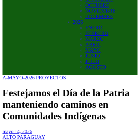
OCTUBRE
NOVIEMBRE
DICIEMBRE
2026
ENERO
FEBRERO
MARZO
ABRIL
MAYO
JUNIO
JULIO
AGOSTO
A-MAYO-2026
PROYECTOS
Festejamos el Día de la Patria
manteniendo caminos en
Comunidades Indígenas
mayo 14, 2026
ALTO PARAGUAY