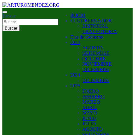
Saltar
al
ARTURO MENDEZ GOBERNADOR 2023
INICIO
contenido
Buscar
ARTUROMENDEZ.ORG
EL GOBERNADOR
HISTORIAL
Buscar
TRAYECTORIA
Ejes de Gobierno
2023
AGOSTO
SETIEMBRE
OCTUBRE
NOVIEMBRE
DICIEMBRE
2024
DICIEMBRE
2025
ENERO
FEBRERO
MARZO
ABRIL
MAYO
JUNIO
JULIO
AGOSTO
SETIEMBRE