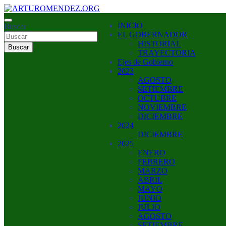
Saltar
al
ARTURO MENDEZ GOBERNADOR 2023
INICIO
contenido
Buscar
ARTUROMENDEZ.ORG
EL GOBERNADOR
HISTORIAL
Buscar
TRAYECTORIA
Ejes de Gobierno
2023
AGOSTO
SETIEMBRE
OCTUBRE
NOVIEMBRE
DICIEMBRE
2024
DICIEMBRE
2025
ENERO
FEBRERO
MARZO
ABRIL
MAYO
JUNIO
JULIO
AGOSTO
SETIEMBRE