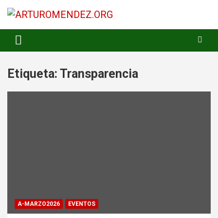
Saltar
al
contenido
ARTURO MENDEZ GOBERNADOR 2023
ARTUROMENDEZ.ORG
Etiqueta:
Transparencia
A-MARZO2026
EVENTOS