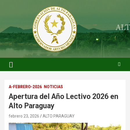
Saltar
al
contenido
ARTURO MENDEZ GOBERNADOR 2023
ARTUROMENDEZ.ORG
A-FEBRERO-2026
NOTICIAS
Apertura del Año Lectivo 2026 en
Alto Paraguay
febrero 23, 2026
ALTO PARAGUAY