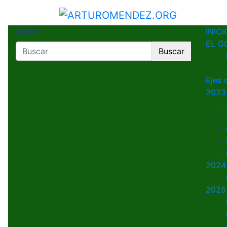
Saltar
al
ARTUROMENDEZ.OR
ARTURO MENDEZ GOBERNADOR 
contenido
Buscar
INICI
EL G
Buscar
Ejes 
2023
2024
2025