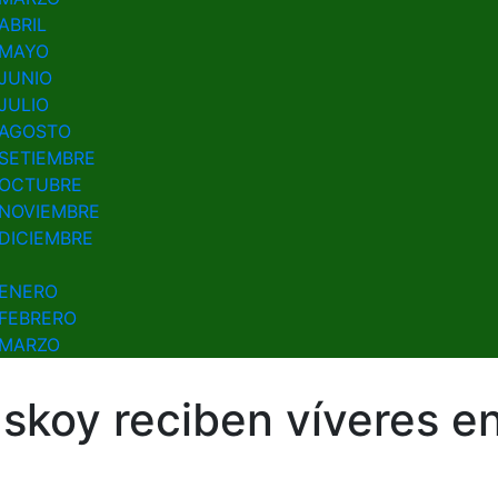
ABRIL
MAYO
JUNIO
JULIO
AGOSTO
SETIEMBRE
OCTUBRE
NOVIEMBRE
DICIEMBRE
ENERO
FEBRERO
MARZO
koy reciben víveres e