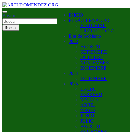
Saltar
al
ARTURO MENDEZ GOBERNADOR 2023
INICIO
contenido
Buscar
ARTUROMENDEZ.ORG
EL GOBERNADOR
HISTORIAL
Buscar
TRAYECTORIA
Ejes de Gobierno
2023
AGOSTO
SETIEMBRE
OCTUBRE
NOVIEMBRE
DICIEMBRE
2024
DICIEMBRE
2025
ENERO
FEBRERO
MARZO
ABRIL
MAYO
JUNIO
JULIO
AGOSTO
SETIEMBRE