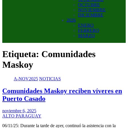
OCTUBRE
NOVIEMBRE
DICIEMBRE
2026
ENERO
FEBRERO
MARZO
Etiqueta:
Comunidades
Maskoy
A-NOV2025
NOTICIAS
Comunidades Maskoy reciben víveres en
Puerto Casado
noviembre 6, 2025
ALTO PARAGUAY
06/11/25: Durante la tarde de ayer, continuó la asistencia con la