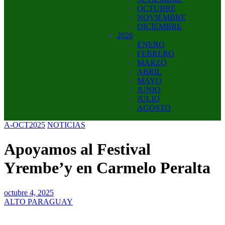
OCTUBRE
NOVIEMBRE
DICIEMBRE
2026
ENERO
FEBRERO
MARZO
ABRIL
MAYO
JUNIO
JULIO
AGOSTO
A-OCT2025
NOTICIAS
Apoyamos al Festival
Yrembe’y en Carmelo Peralta
octubre 4, 2025
ALTO PARAGUAY