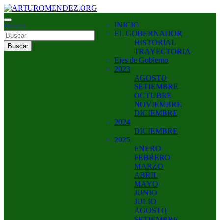
Saltar
al
ARTURO MENDEZ GOBERNADOR 2023
INICIO
contenido
Buscar
ARTUROMENDEZ.ORG
EL GOBERNADOR
HISTORIAL
Buscar
TRAYECTORIA
Ejes de Gobierno
2023
AGOSTO
SETIEMBRE
OCTUBRE
NOVIEMBRE
DICIEMBRE
2024
DICIEMBRE
2025
ENERO
FEBRERO
MARZO
ABRIL
MAYO
JUNIO
JULIO
AGOSTO
SETIEMBRE