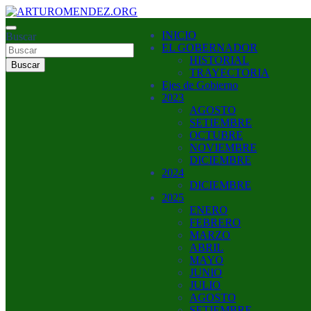
Saltar
al
ARTURO MENDEZ GOBERNADOR 2023
INICIO
contenido
Buscar
ARTUROMENDEZ.ORG
EL GOBERNADOR
HISTORIAL
Buscar
TRAYECTORIA
Ejes de Gobierno
2023
AGOSTO
SETIEMBRE
OCTUBRE
NOVIEMBRE
DICIEMBRE
2024
DICIEMBRE
2025
ENERO
FEBRERO
MARZO
ABRIL
MAYO
JUNIO
JULIO
AGOSTO
SETIEMBRE