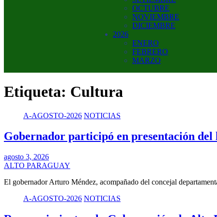
OCTUBRE
NOVIEMBRE
DICIEMBRE
2026
ENERO
FEBRERO
MARZO
Etiqueta:
Cultura
A-AGOSTO-2026
NOTICIAS
Gobernador participó en presentación d
agosto 3, 2026
ALTO PARAGUAY
El gobernador Arturo Méndez, acompañado del concejal departamenta
A-AGOSTO-2026
NOTICIAS