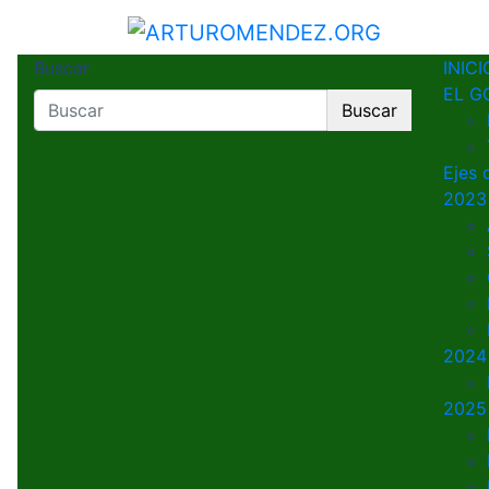
Saltar
al
ARTUROMENDEZ.OR
ARTURO MENDEZ GOBERNADOR 
contenido
Buscar
INICI
EL G
Buscar
Ejes 
2023
2024
2025