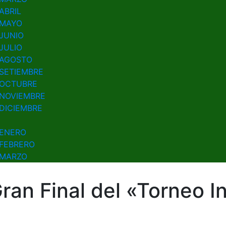
ABRIL
MAYO
JUNIO
JULIO
AGOSTO
SETIEMBRE
OCTUBRE
NOVIEMBRE
DICIEMBRE
ENERO
FEBRERO
MARZO
ran Final del «Torneo In