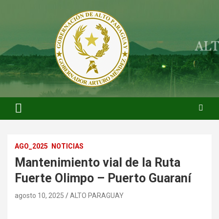
Saltar
al
contenido
ARTURO MENDEZ GOBERNADOR 2023
ARTUROMENDEZ.ORG
AGO_2025
NOTICIAS
Mantenimiento vial de la Ruta
Fuerte Olimpo – Puerto Guaraní
agosto 10, 2025
ALTO PARAGUAY