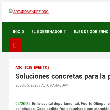
Saltar
al
contenido
ARTURO MENDEZ GOBERNADOR 2023
ARTUROMENDEZ.ORG
INICIO
EL GOBERNADOR
EJES DE GOBIERNO
AGO_2025
EVENTOS
Soluciones concretas para la
agosto 5, 2025
ALTO PARAGUAY
05/08/25:
En la capital departamental, Fuerte Olimpo
solicitudes. Cada pedido fue escuchado con atención