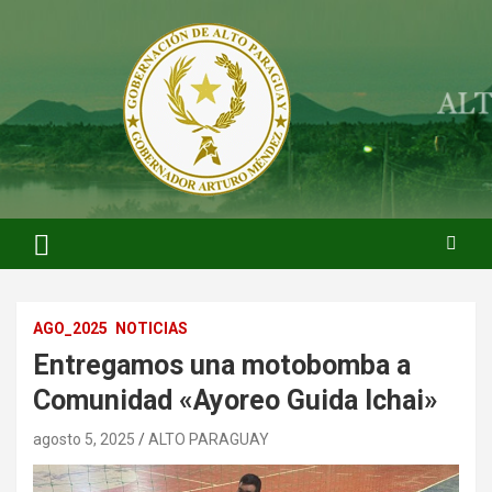
Saltar
al
contenido
ARTURO MENDEZ GOBERNADOR 2023
ARTUROMENDEZ.ORG
AGO_2025
NOTICIAS
Entregamos una motobomba a
Comunidad «Ayoreo Guida Ichai»
agosto 5, 2025
ALTO PARAGUAY