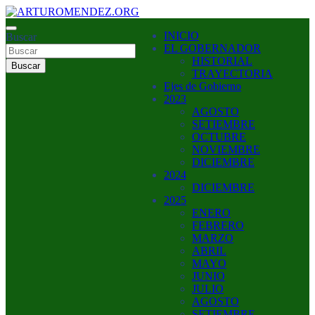
Saltar
al
ARTURO MENDEZ GOBERNADOR 2023
INICIO
contenido
Buscar
ARTUROMENDEZ.ORG
EL GOBERNADOR
HISTORIAL
Buscar
TRAYECTORIA
Ejes de Gobierno
2023
AGOSTO
SETIEMBRE
OCTUBRE
NOVIEMBRE
DICIEMBRE
2024
DICIEMBRE
2025
ENERO
FEBRERO
MARZO
ABRIL
MAYO
JUNIO
JULIO
AGOSTO
SETIEMBRE