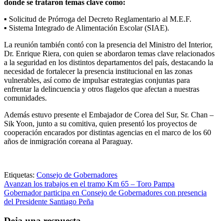
donde se trataron temas clave como:
▪️ Solicitud de Prórroga del Decreto Reglamentario al M.E.F.
▪️ Sistema Integrado de Alimentación Escolar (SIAE).
La reunión también contó con la presencia del Ministro del Interior,
Dr. Enrique Riera, con quien se abordaron temas clave relacionados
a la seguridad en los distintos departamentos del país, destacando la
necesidad de fortalecer la presencia institucional en las zonas
vulnerables, así como de impulsar estrategias conjuntas para
enfrentar la delincuencia y otros flagelos que afectan a nuestras
comunidades.
Además estuvo presente el Embajador de Corea del Sur, Sr. Chan –
Sik Yoon, junto a su comitiva, quien presentó los proyectos de
cooperación encarados por distintas agencias en el marco de los 60
años de inmigración coreana al Paraguay.
Etiquetas:
Consejo de Gobernadores
Navegación
Avanzan los trabajos en el tramo Km 65 – Toro Pampa
Gobernador participa en Consejo de Gobernadores con presencia
de
del Presidente Santiago Peña
entradas
Deja una respuesta