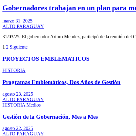
Gobernadores trabajan en un plan para me
marzo 31, 2025
ALTO PARAGUAY
31/03/25: El gobernador Arturo Mendez, participó de la reunión de
Paginación
1
2
Siguiente
de
PROYECTOS EMBLEMATICOS
entradas
HISTORIA
Programas Emblemáticos, Dos Años de Gestión
agosto 23, 2025
ALTO PARAGUAY
HISTORIA
Medios
Gestión de la Gobernación, Mes a Mes
agosto 22, 2025
ALTO PARAGUAY