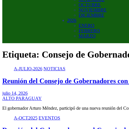
OCTUBRE
NOVIEMBRE
DICIEMBRE
2026
ENERO
FEBRERO
MARZO
Etiqueta:
Consejo de Gobernad
A-JULIO-2026
NOTICIAS
Reunión del Consejo de Gobernadores con e
julio 14, 2026
ALTO PARAGUAY
El gobernador Arturo Méndez, participó de una nueva reunión del 
A-OCT2025
EVENTOS