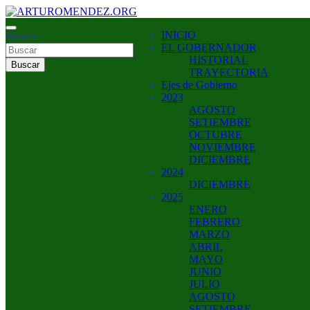
Saltar
al
ARTURO MENDEZ GOBERNADOR 2023
INICIO
contenido
Buscar
ARTUROMENDEZ.ORG
EL GOBERNADOR
HISTORIAL
Buscar
TRAYECTORIA
Ejes de Gobierno
2023
AGOSTO
SETIEMBRE
OCTUBRE
NOVIEMBRE
DICIEMBRE
2024
DICIEMBRE
2025
ENERO
FEBRERO
MARZO
ABRIL
MAYO
JUNIO
JULIO
AGOSTO
SETIEMBRE