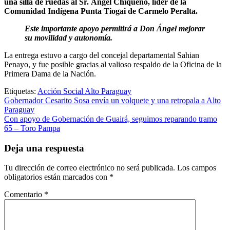
una silla de ruedas al Sr. Ángel Chiqueno, líder de la
Comunidad Indígena Punta Tiogai de Carmelo Peralta.
Este importante apoyo permitirá a Don Ángel mejorar
su movilidad y autonomía.
La entrega estuvo a cargo del concejal departamental Sahian
Penayo, y fue posible gracias al valioso respaldo de la Oficina de la
Primera Dama de la Nación.
Etiquetas:
Acción Social Alto Paraguay
Navegación
Gobernador Cesarito Sosa envía un volquete y una retropala a Alto
Paraguay
de
Con apoyo de Gobernación de Guairá, seguimos reparando tramo
entradas
65 – Toro Pampa
Deja una respuesta
Tu dirección de correo electrónico no será publicada.
Los campos
obligatorios están marcados con
*
Comentario
*