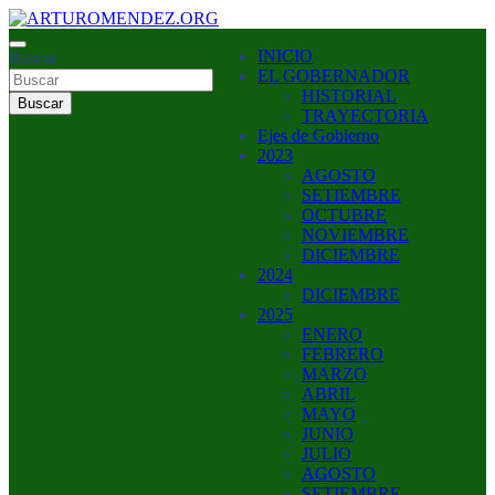
Saltar
al
ARTURO MENDEZ GOBERNADOR 2023
INICIO
contenido
Buscar
ARTUROMENDEZ.ORG
EL GOBERNADOR
HISTORIAL
Buscar
TRAYECTORIA
Ejes de Gobierno
2023
AGOSTO
SETIEMBRE
OCTUBRE
NOVIEMBRE
DICIEMBRE
2024
DICIEMBRE
2025
ENERO
FEBRERO
MARZO
ABRIL
MAYO
JUNIO
JULIO
AGOSTO
SETIEMBRE