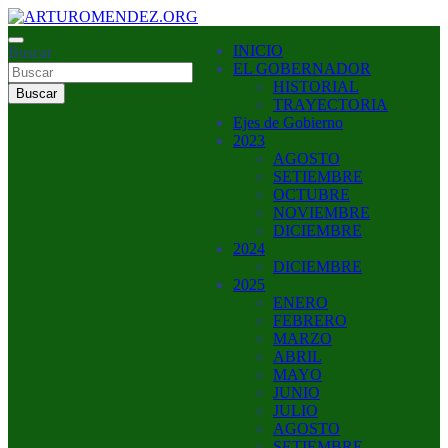
Saltar
al
ARTURO MENDEZ GOBERNADOR 2023
INICIO
contenido
Buscar
ARTUROMENDEZ.ORG
EL GOBERNADOR
HISTORIAL
Buscar
TRAYECTORIA
Ejes de Gobierno
2023
AGOSTO
SETIEMBRE
OCTUBRE
NOVIEMBRE
DICIEMBRE
2024
DICIEMBRE
2025
ENERO
FEBRERO
MARZO
ABRIL
MAYO
JUNIO
JULIO
AGOSTO
SETIEMBRE