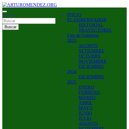
Saltar
al
ARTURO MENDEZ GOBERNADOR 2023
INICIO
contenido
Buscar
ARTUROMENDEZ.ORG
EL GOBERNADOR
HISTORIAL
Buscar
TRAYECTORIA
Ejes de Gobierno
2023
AGOSTO
SETIEMBRE
OCTUBRE
NOVIEMBRE
DICIEMBRE
2024
DICIEMBRE
2025
ENERO
FEBRERO
MARZO
ABRIL
MAYO
JUNIO
JULIO
AGOSTO
SETIEMBRE