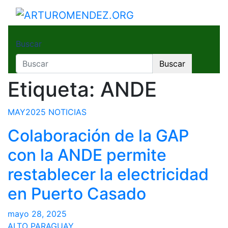
Saltar
al
ARTUROMENDEZ.ORG
ARTURO MENDEZ GOBERNADOR 2023
contenido
Buscar
Buscar
Etiqueta:
ANDE
MAY2025
NOTICIAS
Colaboración de la GAP
con la ANDE permite
restablecer la electricidad
en Puerto Casado
mayo 28, 2025
ALTO PARAGUAY