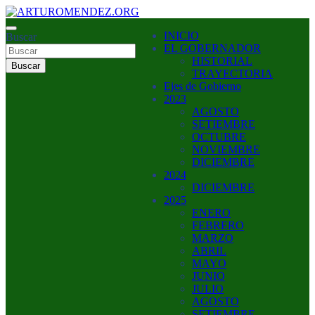
Saltar
al
ARTURO MENDEZ GOBERNADOR 2023
INICIO
contenido
Buscar
ARTUROMENDEZ.ORG
EL GOBERNADOR
HISTORIAL
Buscar
TRAYECTORIA
Ejes de Gobierno
2023
AGOSTO
SETIEMBRE
OCTUBRE
NOVIEMBRE
DICIEMBRE
2024
DICIEMBRE
2025
ENERO
FEBRERO
MARZO
ABRIL
MAYO
JUNIO
JULIO
AGOSTO
SETIEMBRE