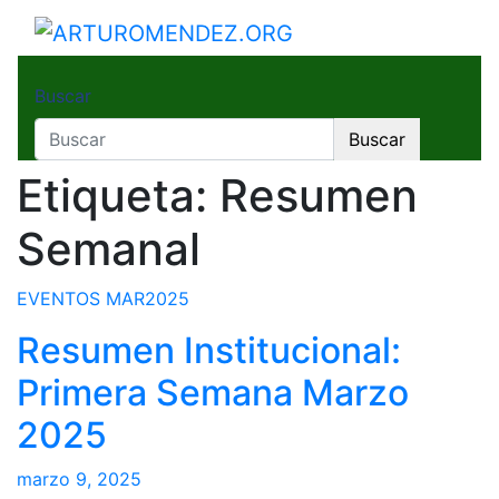
Saltar
al
ARTUROMENDEZ.ORG
ARTURO MENDEZ GOBERNADOR 2023
contenido
Buscar
Buscar
Etiqueta:
Resumen
Semanal
EVENTOS
MAR2025
Resumen Institucional:
Primera Semana Marzo
2025
marzo 9, 2025