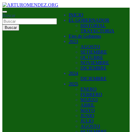
Saltar
al
ARTURO MENDEZ GOBERNADOR 2023
INICIO
contenido
Buscar
ARTUROMENDEZ.ORG
EL GOBERNADOR
HISTORIAL
Buscar
TRAYECTORIA
Ejes de Gobierno
2023
AGOSTO
SETIEMBRE
OCTUBRE
NOVIEMBRE
DICIEMBRE
2024
DICIEMBRE
2025
ENERO
FEBRERO
MARZO
ABRIL
MAYO
JUNIO
JULIO
AGOSTO
SETIEMBRE