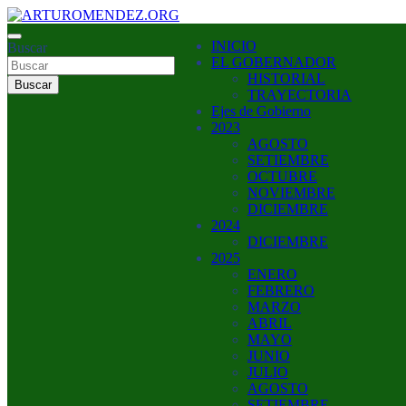
Saltar
al
ARTURO MENDEZ GOBERNADOR 2023
INICIO
contenido
Buscar
ARTUROMENDEZ.ORG
EL GOBERNADOR
HISTORIAL
Buscar
TRAYECTORIA
Ejes de Gobierno
2023
AGOSTO
SETIEMBRE
OCTUBRE
NOVIEMBRE
DICIEMBRE
2024
DICIEMBRE
2025
ENERO
FEBRERO
MARZO
ABRIL
MAYO
JUNIO
JULIO
AGOSTO
SETIEMBRE