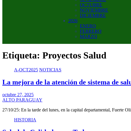
OCTUBRE
NOVIEMBRE
DICIEMBRE
2026
ENERO
FEBRERO
MARZO
Etiqueta:
Proyectos Salud
A-OCT2025
NOTICIAS
La mejora de la atención de sistema de sal
octubre 27, 2025
ALTO PARAGUAY
27/10/25: En la tarde del lunes, en la capital departamental, Fuert
HISTORIA