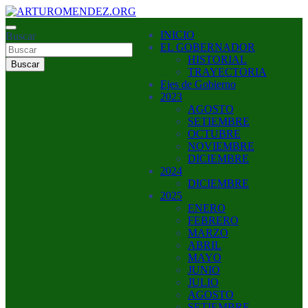
Saltar
al
ARTURO MENDEZ GOBERNADOR 2023
INICIO
contenido
Buscar
ARTUROMENDEZ.ORG
EL GOBERNADOR
HISTORIAL
Buscar
TRAYECTORIA
Ejes de Gobierno
2023
AGOSTO
SETIEMBRE
OCTUBRE
NOVIEMBRE
DICIEMBRE
2024
DICIEMBRE
2025
ENERO
FEBRERO
MARZO
ABRIL
MAYO
JUNIO
JULIO
AGOSTO
SETIEMBRE