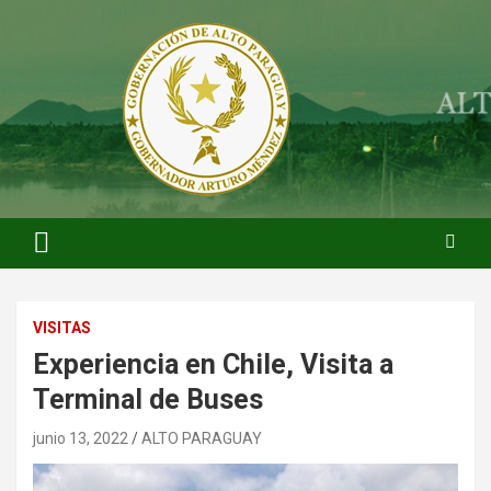
Saltar
al
contenido
ARTURO MENDEZ GOBERNADOR 2023
ARTUROMENDEZ.ORG
VISITAS
Experiencia en Chile, Visita a
Terminal de Buses
junio 13, 2022
ALTO PARAGUAY