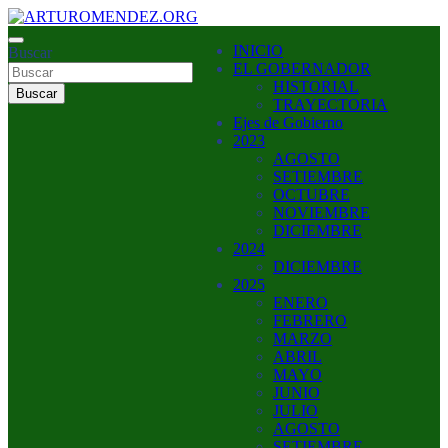
Saltar
al
ARTURO MENDEZ GOBERNADOR 2023
INICIO
contenido
Buscar
ARTUROMENDEZ.ORG
EL GOBERNADOR
HISTORIAL
Buscar
TRAYECTORIA
Ejes de Gobierno
2023
AGOSTO
SETIEMBRE
OCTUBRE
NOVIEMBRE
DICIEMBRE
2024
DICIEMBRE
2025
ENERO
FEBRERO
MARZO
ABRIL
MAYO
JUNIO
JULIO
AGOSTO
SETIEMBRE