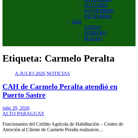
OCTUBRE
NOVIEMBRE
DICIEMBRE
2026
ENERO
FEBRERO
MARZO
Etiqueta:
Carmelo Peralta
A-JULIO-2026
NOTICIAS
CAH de Carmelo Peralta atendió en
Puerto Sastre
julio 29, 2026
ALTO PARAGUAY
Funcionarios del Crédito Agrícola de Habilitación – Centro de
Atención al Cliente de Carmelo Peralta realizaron…