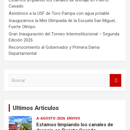
Estamos limpiando los canales de drenaje en Puerto
Casado
Asistimos a la USF de Toro Pampa con agua potable
Inauguramos la Mini Olimpiada de la Escuela San Miguel,
Fuerte Olimpo
Gran Inauguración del Torneo Interinstitucional – Segunda
Edición 2026
Reconocimiento al Gobernador y Primera Dama
Departamental
B
u
s
c
a
Ultimos Articulos
r
A-AGOSTO-2026
ENVIVO
Estamos limpiando los canales de