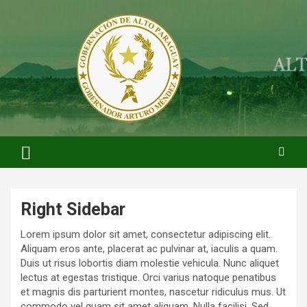
Saltar
al
contenido
ARTURO MENDEZ GOBERNADOR 2023
ARTUROMENDEZ.ORG
Right Sidebar
Lorem ipsum dolor sit amet, consectetur adipiscing elit.
Aliquam eros ante, placerat ac pulvinar at, iaculis a quam.
Duis ut risus lobortis diam molestie vehicula. Nunc aliquet
lectus at egestas tristique. Orci varius natoque penatibus
et magnis dis parturient montes, nascetur ridiculus mus. Ut
commodo vel quam sit amet aliquam. Nulla facilisi. Sed