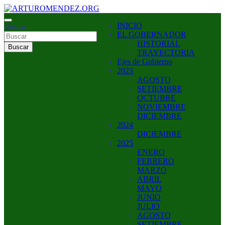
Saltar
al
ARTURO MENDEZ GOBERNADOR 2023
INICIO
contenido
Buscar
ARTUROMENDEZ.ORG
EL GOBERNADOR
HISTORIAL
Buscar
TRAYECTORIA
Ejes de Gobierno
2023
AGOSTO
SETIEMBRE
OCTUBRE
NOVIEMBRE
DICIEMBRE
2024
DICIEMBRE
2025
ENERO
FEBRERO
MARZO
ABRIL
MAYO
JUNIO
JULIO
AGOSTO
SETIEMBRE