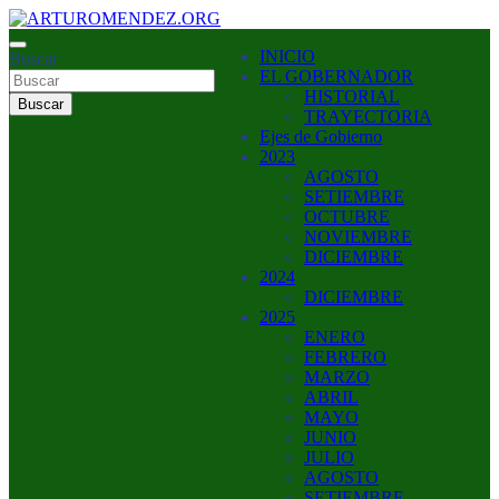
Saltar
al
ARTURO MENDEZ GOBERNADOR 2023
INICIO
contenido
Buscar
ARTUROMENDEZ.ORG
EL GOBERNADOR
HISTORIAL
Buscar
TRAYECTORIA
Ejes de Gobierno
2023
AGOSTO
SETIEMBRE
OCTUBRE
NOVIEMBRE
DICIEMBRE
2024
DICIEMBRE
2025
ENERO
FEBRERO
MARZO
ABRIL
MAYO
JUNIO
JULIO
AGOSTO
SETIEMBRE