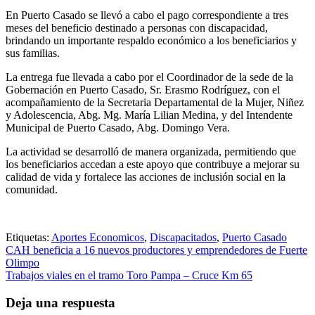
En Puerto Casado se llevó a cabo el pago correspondiente a tres
meses del beneficio destinado a personas con discapacidad,
brindando un importante respaldo económico a los beneficiarios y
sus familias.
La entrega fue llevada a cabo por el Coordinador de la sede de la
Gobernación en Puerto Casado, Sr. Erasmo Rodríguez, con el
acompañamiento de la Secretaria Departamental de la Mujer, Niñez
y Adolescencia, Abg. Mg. María Lilian Medina, y del Intendente
Municipal de Puerto Casado, Abg. Domingo Vera.
La actividad se desarrolló de manera organizada, permitiendo que
los beneficiarios accedan a este apoyo que contribuye a mejorar su
calidad de vida y fortalece las acciones de inclusión social en la
comunidad.
Etiquetas:
Aportes Economicos
,
Discapacitados
,
Puerto Casado
Navegación
CAH beneficia a 16 nuevos productores y emprendedores de Fuerte
Olimpo
de
Trabajos viales en el tramo Toro Pampa – Cruce Km 65
entradas
Deja una respuesta