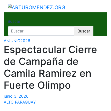
Saltar
al
ARTUROMENDEZ.ORG
ARTURO MENDEZ GOBERNADOR 2023
contenido
Buscar
Buscar
A-JUNIO2026
Espectacular Cierre
de Campaña de
Camila Ramirez en
Fuerte Olimpo
junio 3, 2026
ALTO PARAGUAY