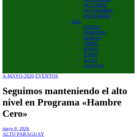
OCTUBRE
NOVIEMBRE
DICIEMBRE
2026
ENERO
FEBRERO
MARZO
ABRIL
MAYO
JUNIO
JULIO
AGOSTO
A-MAYO-2026
EVENTOS
Seguimos manteniendo el alto
nivel en Programa «Hambre
Cero»
mayo 8, 2026
ALTO PARAGUAY