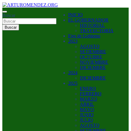
Saltar
al
ARTURO MENDEZ GOBERNADOR 2023
INICIO
contenido
Buscar
ARTUROMENDEZ.ORG
EL GOBERNADOR
HISTORIAL
Buscar
TRAYECTORIA
Ejes de Gobierno
2023
AGOSTO
SETIEMBRE
OCTUBRE
NOVIEMBRE
DICIEMBRE
2024
DICIEMBRE
2025
ENERO
FEBRERO
MARZO
ABRIL
MAYO
JUNIO
JULIO
AGOSTO
SETIEMBRE