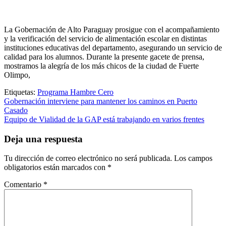
La Gobernación de Alto Paraguay prosigue con el acompañamiento
y la verificación del servicio de alimentación escolar en distintas
instituciones educativas del departamento, asegurando un servicio de
calidad para los alumnos. Durante la presente gacete de prensa,
mostramos la alegría de los más chicos de la ciudad de Fuerte
Olimpo,
Etiquetas:
Programa Hambre Cero
Navegación
Gobernación interviene para mantener los caminos en Puerto
Casado
de
Equipo de Vialidad de la GAP está trabajando en varios frentes
entradas
Deja una respuesta
Tu dirección de correo electrónico no será publicada.
Los campos
obligatorios están marcados con
*
Comentario
*