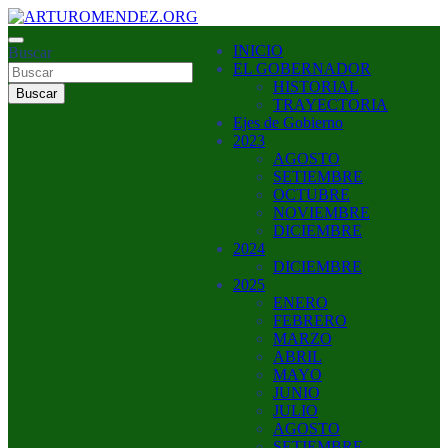
Saltar
al
ARTURO MENDEZ GOBERNADOR 2023
INICIO
contenido
Buscar
ARTUROMENDEZ.ORG
EL GOBERNADOR
HISTORIAL
Buscar
TRAYECTORIA
Ejes de Gobierno
2023
AGOSTO
SETIEMBRE
OCTUBRE
NOVIEMBRE
DICIEMBRE
2024
DICIEMBRE
2025
ENERO
FEBRERO
MARZO
ABRIL
MAYO
JUNIO
JULIO
AGOSTO
SETIEMBRE