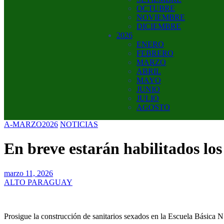
OCTUBRE
NOVIEMBRE
DICIEMBRE
2026
ENERO
FEBRERO
MARZO
ABRIL
MAYO
JUNIO
JULIO
AGOSTO
A-MARZO2026
NOTICIAS
En breve estarán habilitados l
marzo 11, 2026
ALTO PARAGUAY
Prosigue la construcción de sanitarios sexados en la Escuela Básica