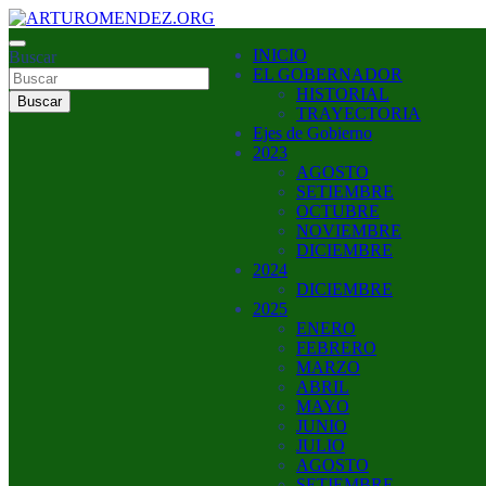
Saltar
al
ARTURO MENDEZ GOBERNADOR 2023
INICIO
contenido
Buscar
ARTUROMENDEZ.ORG
EL GOBERNADOR
HISTORIAL
Buscar
TRAYECTORIA
Ejes de Gobierno
2023
AGOSTO
SETIEMBRE
OCTUBRE
NOVIEMBRE
DICIEMBRE
2024
DICIEMBRE
2025
ENERO
FEBRERO
MARZO
ABRIL
MAYO
JUNIO
JULIO
AGOSTO
SETIEMBRE