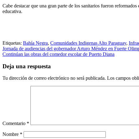
Cabe destacar que una gran parte de los sanitarios fueron reformados
educativa.
Etiquetas:
Bahía Negra
,
Comunidades Indigenas Alto Paraguay
,
Infra
Navegación
Jornada de audiencias del gobernador Arturo Méndez en Fuerte Olim
Continúan las obras del comedor escolar de Puerto Diana
de
entradas
Deja una respuesta
Tu dirección de correo electrónico no será publicada.
Los campos obli
Comentario
*
Nombre
*