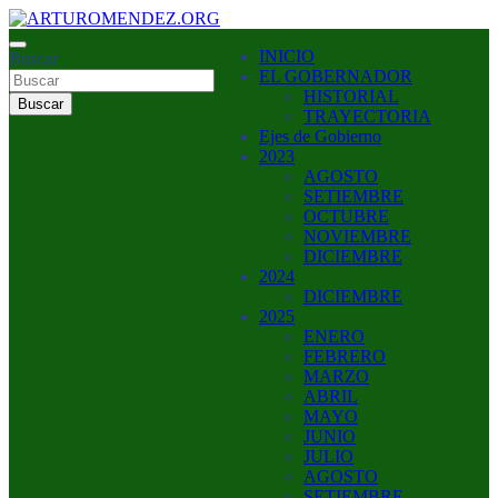
Saltar
al
ARTURO MENDEZ GOBERNADOR 2023
INICIO
contenido
Buscar
ARTUROMENDEZ.ORG
EL GOBERNADOR
HISTORIAL
Buscar
TRAYECTORIA
Ejes de Gobierno
2023
AGOSTO
SETIEMBRE
OCTUBRE
NOVIEMBRE
DICIEMBRE
2024
DICIEMBRE
2025
ENERO
FEBRERO
MARZO
ABRIL
MAYO
JUNIO
JULIO
AGOSTO
SETIEMBRE